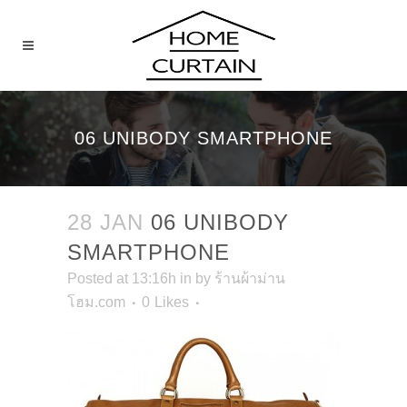
06 UNIBODY SMARTPHONE
28 JAN
06 UNIBODY
SMARTPHONE
Posted at 13:16h
in
by
ร้านผ้าม่าน
โฮม.com
0
Likes