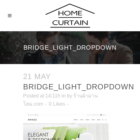
BRIDGE_LIGHT_DROPDOWN
21 MAY
BRIDGE_LIGHT_DROPDOWN
Posted at 14:11h
in
by
ร้านผ้าม่าน
โฮม.com
0
Likes