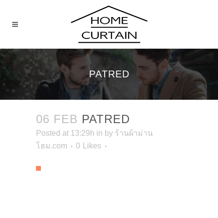
PATRED
06 FEB
PATRED
Posted at 13:29h
in
by
ร้านผ้าม่าน
โฮม.com
0
Likes