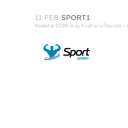
11 FEB
SPORT1
Posted at 10:36h
in
by
ร้านผ้าม่านโฮม.com